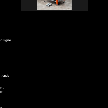
en ligne
it ends
en.
en.
de