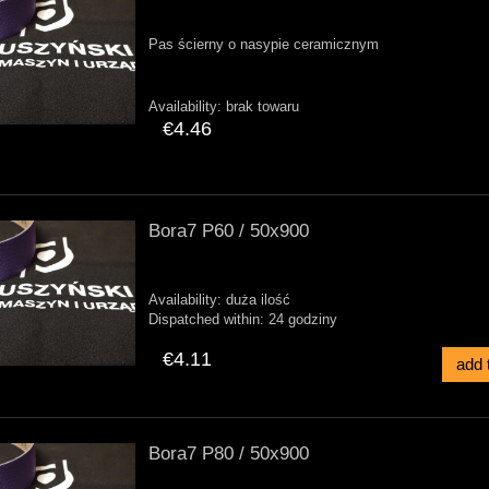
Pas ścierny o nasypie ceramicznym
Availability:
brak towaru
€4.46
Bora7 P60 / 50x900
Availability:
duża ilość
Dispatched within:
24 godziny
€4.11
add 
Bora7 P80 / 50x900