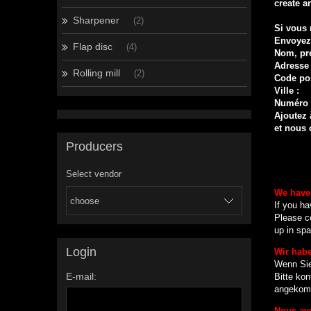
create an
Sharpener
(2)
Si vous
Envoyez-
Flap disc
(4)
Nom, pr
Adresse 
Rolling mill
(2)
Code pos
Ville :
Numéro 
Ajoutez 
et nous 
Producers
Select vendor
We have
If you ha
Please c
up in spa
Login
Wir hab
Wenn Sie
E-mail:
Bitte ko
angekomm
Nous av