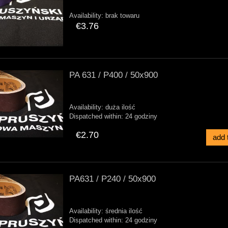
Availability:
brak towaru
€3.76
PA 631 / P400 / 50x900
Availability:
duża ilość
Dispatched within:
24 godziny
€2.70
add 
PA631 / P240 / 50x900
Availability:
średnia ilość
Dispatched within:
24 godziny