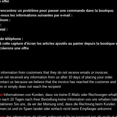
 offer
 rencontrez un problème pour passer une commande dans la boutique.
nous les informations suivantes par e-mail :
énom :
:
tal :
de téléphone :
à cette capture d'écran les articles ajoutés au panier depuis la boutique 
créerons une offre
information from customers that they do not receive emails or invoices.
ve not received any information from us after 10 days of placing your order.
ontact us because we believe that the invoice has reached the customer and 
m or simply does not reach the recipient
en
Informationen von Kunden, dass sie keine E-Mails oder Rechnungen erhalt
 nach 10 Tagen nach Ihrer Bestellung keine Information von uns erhalten hab
ntaktieren Sie uns, da wir der Meinung sind, dass die Rechnung beim Kunden
en ist und im Spam landet oder einfach nicht beim Empfänger ankommt
ons
des informations de clients indiquant qu'ils ne reçoivent pas d'e-mails ni 