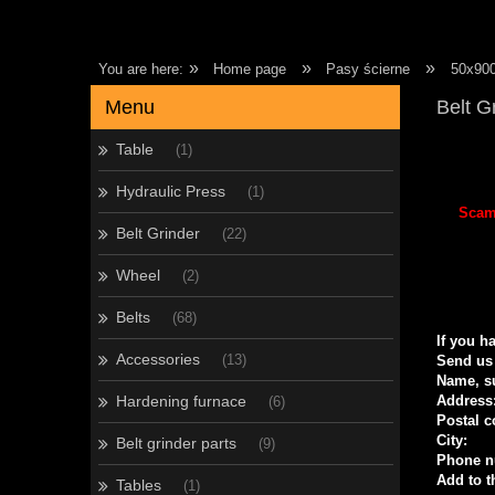
»
»
»
You are here:
Home page
Pasy ścierne
50x90
Menu
Belt G
Table
(1)
Hydraulic Press
(1)
Scamm
Belt Grinder
(22)
Wheel
(2)
Belts
(68)
If you h
Accessories
(13)
Send us 
Name, s
Hardening furnace
Address
(6)
Postal c
City:
Belt grinder parts
(9)
Phone n
Add to t
Tables
(1)