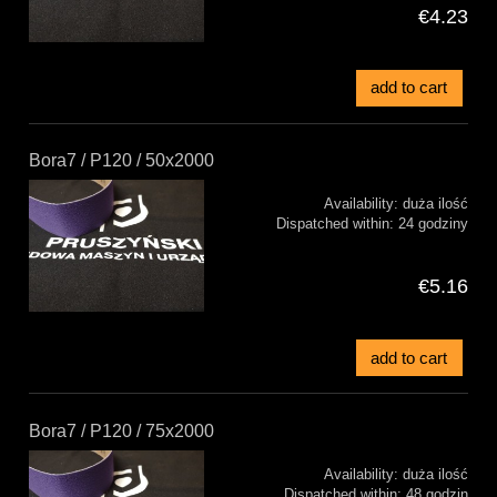
€4.23
add to cart
Bora7 / P120 / 50x2000
Availability:
duża ilość
Dispatched within:
24 godziny
€5.16
add to cart
Bora7 / P120 / 75x2000
Availability:
duża ilość
Dispatched within:
48 godzin