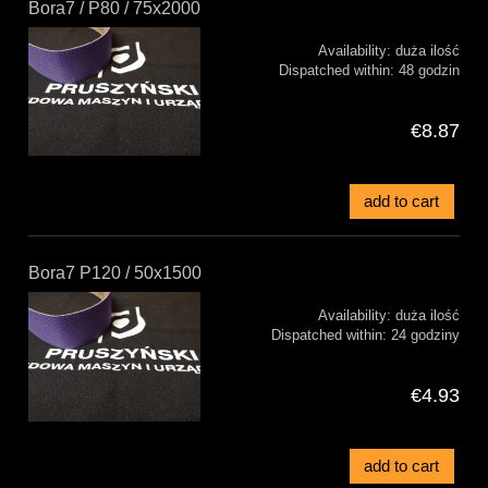
Bora7 / P80 / 75x2000
Availability:
duża ilość
Dispatched within:
48 godzin
€8.87
add to cart
Bora7 P120 / 50x1500
Availability:
duża ilość
Dispatched within:
24 godziny
€4.93
add to cart