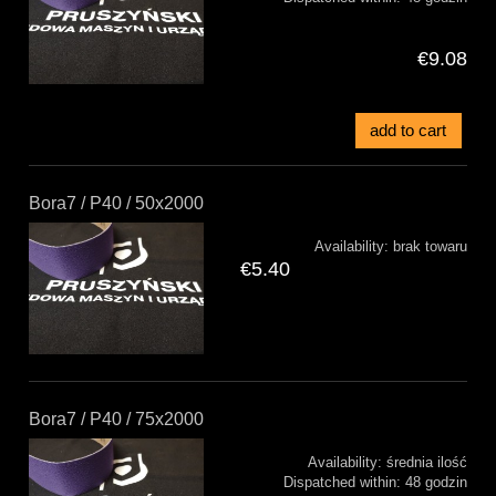
€9.08
add to cart
Bora7 / P40 / 50x2000
Availability:
brak towaru
€5.40
Bora7 / P40 / 75x2000
Availability:
średnia ilość
Dispatched within:
48 godzin