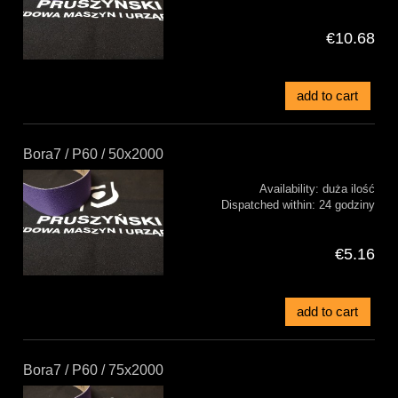
€10.68
add to cart
Bora7 / P60 / 50x2000
Availability:
duża ilość
Dispatched within:
24 godziny
€5.16
add to cart
Bora7 / P60 / 75x2000