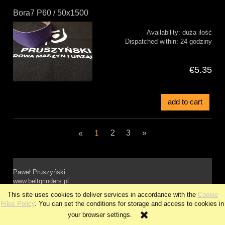
Bora7 P60 / 50x1500
Availability:
duża ilość
Dispatched within:
24 godziny
€5.35
add to cart
«
1
2
3
»
Paweł Pruszyński
www.beltgrinders.pl
This site uses cookies to deliver services in accordance with the
Cookie
view full version of the site
Files Policy
. You can set the conditions for storage and access to cookies in
your browser settings.
Sklep internetowy Shoper.pl