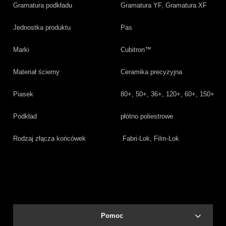
Gramatura podkładu
Gramatura YF, Gramatura XF
Jednostka produktu
Pas
Marki
Cubitron™
Materiał ścierny
Ceramika precyzyjna
Piasek
80+, 50+, 36+, 120+, 60+, 150+
Podkład
płótno poliestrowe
Rodzaj złącza końcówek
Fabri-Lok, Film-Lok
Pomoc